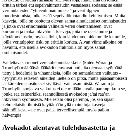
erittäin tärkeä etu sepelvaltimotaudin vastaisessa sodassa: se estää
verihiutaleiden ”yhteenliimautumista” ja veritulppien
muodostumista, mikä estää sepelvaltimotaudin kehittymisen. Muita
kasveja, joilla on osoitettu olevan samat ainutlaatuiset ominaisuudet
ja jotka ovat erinomaisia ​välineitä veren ohentamiseen, ovat
kurkuma ja raaka inkivääri – kasveja, joita me raastamme ja
käytämme usein, myös silloin, kun lähdemme pidemmille lennoille,
joilla veritulppien riski on erittäin korkea. Aivan viime aikoina on
havaittu, että useilla avokadon fraktioilla on myös samat
ominaisuudet.
Valitettavasti monet verenohennuslääkkeitä (kuten Waran ja
Trombyl) määräävät lääkärit neuvovat potilaita olemaan syömättä
tiettyjä hedelmiä ja vihanneksia, joilla on samanlainen vaikutus –
hyytymistä estävien aineiden luettelo on pitkä, mutta pääsääntöisesti
lääkäreiden suositukset sisältävät vain osan niistä. Waranin ja
Trombylin suojaava vaikutus ei ole millään tavalla parempi kuin se,
jonka saa esimerkiksi säännöllisestä avokadon ja/tai raa’an
inkiväärin syömisestä. Mielestäni olisi parempi, jos sen sijaan
kehotettaisiin ihmisiä käyttämään yllä mainittuja kasveja
säännöllisesti – ne ovat paitsi terveellisempiä, myös paljon
halvempia.
Avokadot alentavat tulehdusastetta ja