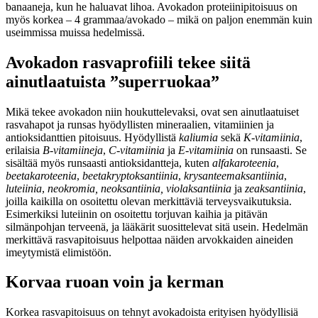
banaaneja, kun he haluavat lihoa. Avokadon proteiinipitoisuus on
myös korkea – 4 grammaa/avokado – mikä on paljon enemmän kuin
useimmissa muissa hedelmissä.
Avokadon rasvaprofiili tekee siitä
ainutlaatuista ”superruokaa”
Mikä tekee avokadon niin houkuttelevaksi, ovat sen ainutlaatuiset
rasvahapot ja runsas hyödyllisten mineraalien, vitamiinien ja
antioksidanttien pitoisuus. Hyödyllistä
kaliumia
sekä
K-vitamiinia
,
erilaisia ​​
B-vitamiineja
,
C-vitamiinia
ja
E-vitamiinia
on runsaasti. Se
sisältää myös runsaasti antioksidantteja, kuten
alfakaroteenia
,
beetakaroteenia
,
beetakryptoksantiinia
,
krysanteemaksantiinia
,
luteiinia
,
neokromia, neoksantiinia, violaksantiinia
ja
zeaksantiinia
,
joilla kaikilla on osoitettu olevan merkittäviä terveysvaikutuksia.
Esimerkiksi luteiinin on osoitettu torjuvan kaihia ja pitävän
silmänpohjan terveenä, ja lääkärit suosittelevat sitä usein. Hedelmän
merkittävä rasvapitoisuus helpottaa näiden arvokkaiden aineiden
imeytymistä elimistöön.
Korvaa ruoan voin ja kerman
Korkea rasvapitoisuus on tehnyt avokadoista erityisen hyödyllisiä