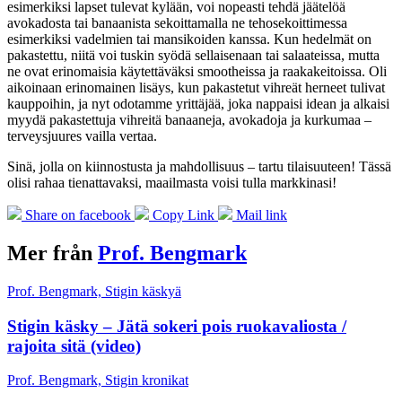
esimerkiksi lapset tulevat kylään, voi nopeasti tehdä jäätelöä
avokadosta tai banaanista sekoittamalla ne tehosekoittimessa
esimerkiksi vadelmien tai mansikoiden kanssa. Kun hedelmät on
pakastettu, niitä voi tuskin syödä sellaisenaan tai salaateissa, mutta
ne ovat erinomaisia ​​käytettäväksi smootheissa ja raakakeitoissa. Oli
aikoinaan erinomainen lisäys, kun pakastetut vihreät herneet tulivat
kauppoihin, ja nyt odotamme yrittäjää, joka nappaisi idean ja alkaisi
myydä pakastettuja vihreitä banaaneja, avokadoja ja kurkumaa –
terveysjuures vailla vertaa.
Sinä, jolla on kiinnostusta ja mahdollisuus – tartu tilaisuuteen! Tässä
olisi rahaa tienattavaksi, maailmasta voisi tulla markkinasi!
Share on facebook
Copy Link
Mail link
Mer från
Prof. Bengmark
Prof. Bengmark, Stigin käskyä
Stigin käsky – Jätä sokeri pois ruokavaliosta /
rajoita sitä (video)
Prof. Bengmark, Stigin kronikat