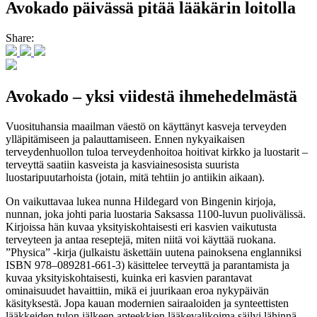
Avokado päivässä pitää lääkärin loitolla
Share:
Avokado – yksi viidestä ihmehedelmästä
Vuosituhansia maailman väestö on käyttänyt kasveja terveyden
ylläpitämiseen ja palauttamiseen. Ennen nykyaikaisen
terveydenhuollon tuloa terveydenhoitoa hoitivat kirkko ja luostarit –
terveyttä saatiin kasveista ja kasviainesosista suurista
luostaripuutarhoista (jotain, mitä tehtiin jo antiikin aikaan).
On vaikuttavaa lukea nunna Hildegard von Bingenin kirjoja,
nunnan, joka johti paria luostaria Saksassa 1100-luvun puolivälissä.
Kirjoissa hän kuvaa yksityiskohtaisesti eri kasvien vaikutusta
terveyteen ja antaa reseptejä, miten niitä voi käyttää ruokana.
”Physica” -kirja (julkaistu äskettäin uutena painoksena englanniksi
ISBN 978–089281-661-3) käsittelee terveyttä ja parantamista ja
kuvaa yksityiskohtaisesti, kuinka eri kasvien parantavat
ominaisuudet havaittiin, mikä ei juurikaan eroa nykypäivän
käsityksestä. Jopa kauan modernien sairaaloiden ja synteettisten
lääkkeiden tulon jälkeen apteekkien lääkevalikoima säilyi lähinnä