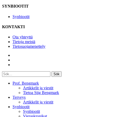
SYNBIOOTIT
Synbiootit
KONTAKTI
Ota yhteyttä
Tietoja meistä
Tietosuojamenettely
Sök
Prof. Bengmark
Artikkelit ja viestit
Tietoa Stig Bengmark
Terveys
Artikkelit ja viestit
Synbiootit
Synbiootit
Vieraskronikat