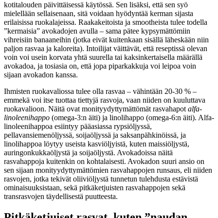
kotitalouden päivittäisessä käytössä. Sen lisäksi, että sen syö
mielellään sellaisenaan, sitä voidaan hyödyntää kerman sijasta
erilaisissa ruokalajeissa. Raakakeitoista ja smootheista tulee todella
”kermaisia” avokadojen avulla – sama pätee kypsymättömiin
vihreisiin banaaneihin (jotka eivät kuitenkaan sisällä läheskään niin
paljon rasvaa ja kaloreita). Intoilijat väittävät, että reseptissä olevan
voin voi usein korvata yhtä suurella tai kaksinkertaisella määrällä
avokadoa, ja tosiasia on, että jopa piparkakkuja voi leipoa voin
sijaan avokadon kanssa.
Ihmisten ruokavaliossa tulee olla rasvaa – vähintään 20-30 % –
emmekä voi itse tuottaa tiettyjä rasvoja, vaan niiden on kuuluttava
ruokavalioon. Näitä ovat monityydyttymättömät rasvahapot
alfa-
linoleenihappo
(omega-3:n äiti) ja linolihappo (omega-6:n äiti). Alfa-
linoleenihappoa esiintyy pääasiassa rypsiöljyssä,
pellavansiemenöljyssä, soijaöljyssä ja saksanpähkinöissä, ja
linolihappoa löytyy useista kasviöljyistä, kuten maissiöljystä,
auringonkukkaöljystä ja soijaöljystä. Avokadoissa näitä
rasvahappoja kuitenkin on kohtalaisesti. Avokadon suuri ansio on
sen sijaan monityydyttymättömien rasvahappojen runsaus, eli niiden
rasvojen, jotka tekivät oliiviöljystä tunnetun tulehdusta estävistä
ominaisuuksistaan, ​​sekä pitkäketjuisten rasvahappojen sekä
transrasvojen täydellisestä puutteesta.
Pitkäketjuiset rasvat, kuten ”naudan