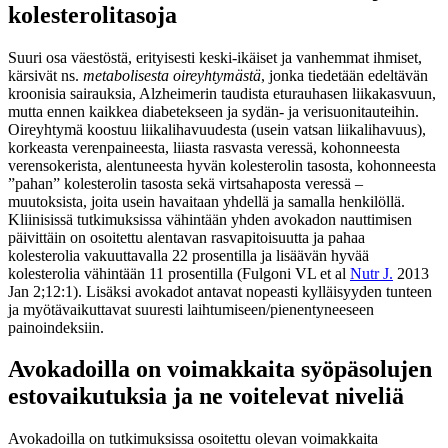
kolesterolitasoja
Suuri osa väestöstä, erityisesti keski-ikäiset ja vanhemmat ihmiset,
kärsivät ns.
metabolisesta oireyhtymästä
, jonka tiedetään edeltävän
kroonisia sairauksia, Alzheimerin taudista eturauhasen liikakasvuun,
mutta ennen kaikkea diabetekseen ja sydän- ja verisuonitauteihin.
Oireyhtymä koostuu liikalihavuudesta (usein vatsan liikalihavuus),
korkeasta verenpaineesta, liiasta rasvasta veressä, kohonneesta
verensokerista, alentuneesta hyvän kolesterolin tasosta, kohonneesta
”pahan” kolesterolin tasosta sekä virtsahaposta veressä –
muutoksista, joita usein havaitaan yhdellä ja samalla henkilöllä.
Kliinisissä tutkimuksissa vähintään yhden avokadon nauttimisen
päivittäin on osoitettu alentavan rasvapitoisuutta ja pahaa
kolesterolia vakuuttavalla 22 prosentilla ja lisäävän hyvää
kolesterolia vähintään 11 prosentilla (Fulgoni VL et al
Nutr J.
2013
Jan 2;12:1). Lisäksi avokadot antavat nopeasti kylläisyyden tunteen
ja myötävaikuttavat suuresti laihtumiseen/pienentyneeseen
painoindeksiin.
Avokadoilla on voimakkaita syöpäsolujen
estovaikutuksia ja ne voitelevat niveliä
Avokadoilla on tutkimuksissa osoitettu olevan voimakkaita