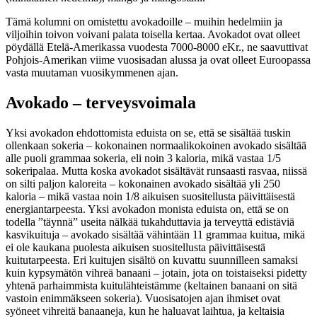
Tämä kolumni on omistettu avokadoille – muihin hedelmiin ja
viljoihin toivon voivani palata toisella kertaa. Avokadot ovat olleet
pöydällä Etelä-Amerikassa vuodesta 7000-8000 eKr., ne saavuttivat
Pohjois-Amerikan viime vuosisadan alussa ja ovat olleet Euroopassa
vasta muutaman vuosikymmenen ajan.
Avokado – terveysvoimala
Yksi avokadon ehdottomista eduista on se, että se sisältää tuskin
ollenkaan sokeria – kokonainen normaalikokoinen avokado sisältää
alle puoli grammaa sokeria, eli noin 3 kaloria, mikä vastaa 1/5
sokeripalaa. Mutta koska avokadot sisältävät runsaasti rasvaa, niissä
on silti paljon kaloreita – kokonainen avokado sisältää yli 250
kaloria – mikä vastaa noin 1/8 aikuisen suositellusta päivittäisestä
energiantarpeesta. Yksi avokadon monista eduista on, että se on
todella ”täynnä” useita nälkää tukahduttavia ja terveyttä edistäviä
kasvikuituja – avokado sisältää vähintään 11 ​​grammaa kuitua, mikä
ei ole kaukana puolesta aikuisen suositellusta päivittäisestä
kuitutarpeesta. Eri kuitujen sisältö on kuvattu suunnilleen samaksi
kuin kypsymätön vihreä banaani – jotain, jota on toistaiseksi pidetty
yhtenä parhaimmista kuitulähteistämme (keltainen banaani on sitä
vastoin enimmäkseen sokeria). Vuosisatojen ajan ihmiset ovat
syöneet vihreitä banaaneja, kun he haluavat laihtua, ja keltaisia ​​