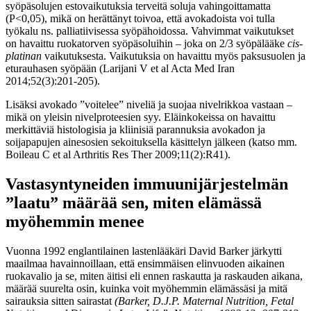
syöpäsolujen estovaikutuksia terveitä soluja vahingoittamatta
(P<0,05), mikä on herättänyt toivoa, että avokadoista voi tulla
työkalu ns. palliatiivisessa syöpähoidossa. Vahvimmat vaikutukset
on havaittu ruokatorven syöpäsoluihin – joka on 2/3 syöpälääke
cis-
platinan
vaikutuksesta. Vaikutuksia on havaittu myös paksusuolen ja
eturauhasen syöpään (Larijani V et al Acta Med Iran
2014;52(3):201-205).
Lisäksi avokado ”voitelee” niveliä ja suojaa nivelrikkoa vastaan ​​–
mikä on yleisin nivelproteesien syy. Eläinkokeissa on havaittu
merkittäviä histologisia ja kliinisiä parannuksia avokadon ja
soijapapujen ainesosien sekoituksella käsittelyn jälkeen (katso mm.
Boileau C et al Arthritis Res Ther 2009;11(2):R41).
Vastasyntyneiden immuunijärjestelmän
”laatu” määrää sen, miten elämässä
myöhemmin menee
Vuonna 1992 englantilainen lastenlääkäri David Barker järkytti
maailmaa havainnoillaan, että ensimmäisen elinvuoden aikainen
ruokavalio ja se, miten äitisi eli ennen raskautta ja raskauden aikana,
määrää suurelta osin, kuinka voit myöhemmin elämässäsi ja mitä
sairauksia sitten sairastat
(Barker, D.J.P. Maternal Nutrition, Fetal