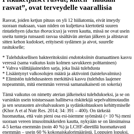
rasvat”, ovat terveydelle vaarallisia
Rasvat, joiden ketjun pituus on yli 12 hiiliatomia, eivät imeydy
suoraan maksaan, vaan niiden on kuljettava kiertotietä suuren
rintatiehyen (
ductus thoracicus
) ja veren kautta, missä ne ovat usein
useita tunteja runsaasti rasvaa sisältävän aterian jälkeen ja altistavat
sitten kehon kudokset, erityisesti sydämen ja aivot, suurelle
rasitukselle;
* Tulehduksellisen bakteeritoksiini
endotoksiinin
dramaattinen kasvu
veressä (sama vaikutus kuin kolmen savukkeen polttaminen)
* Vahva välittäjäaineiden sarja, joka lisää tulehdusta
* Lisääntynyt valkosolujen määrä ja aktivointi (taisteluvalmius)
* Elimistön tulehdusasteen merkittävä kasvu (tulehdus laajenee
nopeammin, mitä enemmän veressä samanaikaisesti on sokeria)
Tämä vaikutus on nimetty aterian jälkeiseksi tulehdukseksi, ja se on
varsinkin usein toistuessaan hallitseva riskitekijä sepelvaltimotaudin
ja sen seurausten aivohalvauksen ja sydänkohtauksen kehittymiselle
(Khor A et al Nutr Res. 2014; 34: 391 – 400). On tärkeää
huomauttaa, että vain pieni osa esi-isiemme syömästä (> 10 %) meni
suoraan vereen imusolmukkeiden kautta, nykyään se on länsimaissa
4-5 kertaa enemmän (noin 40 %) ja LCHF-dieetillä huomattavasti
enemmän – usein 60 % kokonaiskalorimäärästä. Loppujen lopuksi,