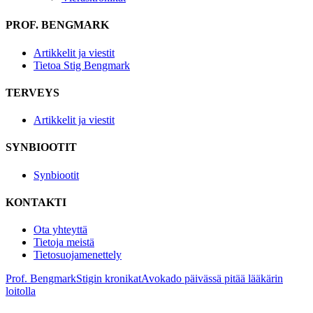
PROF. BENGMARK
Artikkelit ja viestit
Tietoa Stig Bengmark
TERVEYS
Artikkelit ja viestit
SYNBIOOTIT
Synbiootit
KONTAKTI
Ota yhteyttä
Tietoja meistä
Tietosuojamenettely
Prof. Bengmark
Stigin kronikat
Avokado päivässä pitää lääkärin
loitolla