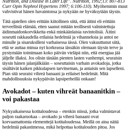
Nutrition, and Disease in Later Life”. Nutrition, 1992;13: 807-813
Curr Opin Nephrol Hypertens 1997; 6:106-110)
. Myöhemmin muut
vahvistivat hänen havaintonsa ja nykyään ne hyväksytään täysin.
Tätä ajatellen olen erittäin kiitollinen siitä, että äitini eli erittäin
terveellistä elämää, etten saanut mitään teollisesti valmistettuja
äidinmaidonkorvikkeita enkä minkäänlaisia ​​ravintolisiä. Äitini
soseutti rakkaudella erilaisia ​​hedelmiä ja vihanneksia ja antoi ne
minulle ja sisaruksilleni varhaisessa iässä. Olen vakuuttunut siitä,
että se auttaa minua nyt korkeassa iässäkin olemaan täysin terve ja
pystymään toimimaan koko päivän vieläpä niin, että energiaa jää
jäljelle illaksi. Jos olisin tänään pienten lasten vanhempi, seuraisin
täysin hänen jalanjälkiään – soseuttaisin varhain avokadoja, jotka
sisältävät kaiken pikkulapsen tarvitseman, ja antaisin sen lapselleni.
Pian sitä seuraisi vihreä banaani ja erilaiset ​​hedelmät. Mitä
mahdollisuuksia nykypäivän lapsiperheillä onkaan!
Avokadot – kuten vihreät banaanitkin –
voi pakastaa
Nykyaikaisessa kotitaloudessa – etenkin niissä, jotka valmistavat
paljon raakaruokaa – avokado ja vihreä banaani ovat
korvaamattomia elementtejä kotitaloudessa. Meillä on aina näitä
hedelmiä pakastimessa, mikä helpottaa kotitalouden pitoa. Jos