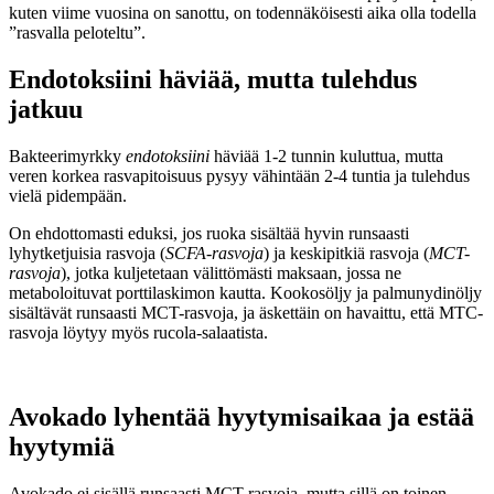
kuten viime vuosina on sanottu, on todennäköisesti aika olla todella
”rasvalla peloteltu”.
Endotoksiini häviää, mutta tulehdus
jatkuu
Bakteerimyrkky
endotoksiini
häviää 1-2 tunnin kuluttua, mutta
veren korkea rasvapitoisuus pysyy vähintään 2-4 tuntia ja tulehdus
vielä pidempään.
On ehdottomasti eduksi, jos ruoka sisältää hyvin runsaasti
lyhytketjuisia rasvoja (
SCFA-rasvoja
) ja keskipitkiä rasvoja (
MCT-
rasvoja
), jotka kuljetetaan välittömästi maksaan, jossa ne
metaboloituvat porttilaskimon kautta. Kookosöljy ja palmunydinöljy
sisältävät runsaasti MCT-rasvoja, ja äskettäin on havaittu, että MTC-
rasvoja löytyy myös rucola-salaatista.
Avokado lyhentää hyytymisaikaa ja estää
hyytymiä
Avokado ei sisällä runsaasti MCT-rasvoja, mutta sillä on toinen