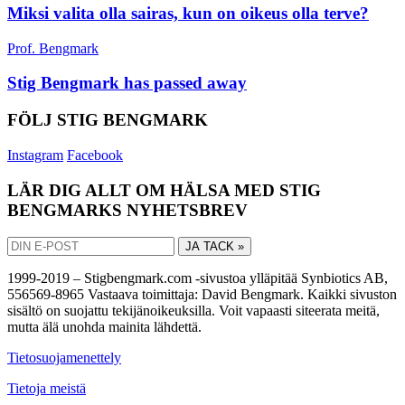
Miksi valita olla sairas, kun on oikeus olla terve?
Prof. Bengmark
Stig Bengmark has passed away
FÖLJ STIG BENGMARK
Instagram
Facebook
LÄR DIG ALLT OM HÄLSA MED STIG
BENGMARKS NYHETSBREV
JA TACK »
1999-2019 – Stigbengmark.com -sivustoa ylläpitää Synbiotics AB,
556569-8965 Vastaava toimittaja: David Bengmark. Kaikki sivuston
sisältö on suojattu tekijänoikeuksilla. Voit vapaasti siteerata meitä,
mutta älä unohda mainita lähdettä.
Tietosuojamenettely
Tietoja meistä