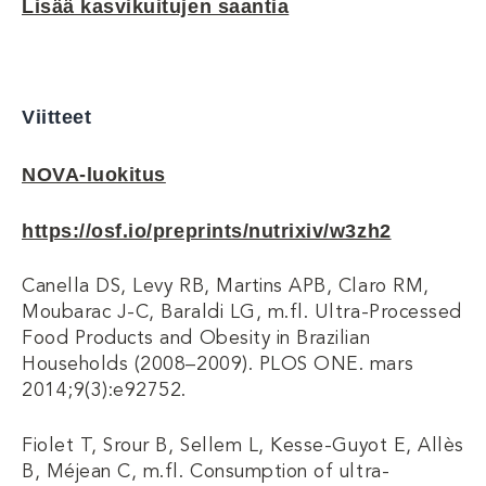
Lisää kasvikuitujen saantia
Viitteet
NOVA-luokitus
https://osf.io/preprints/nutrixiv/w3zh2
Canella DS, Levy RB, Martins APB, Claro RM,
Moubarac J-C, Baraldi LG, m.fl. Ultra-Processed
Food Products and Obesity in Brazilian
Households (2008–2009). PLOS ONE. mars
2014;9(3):e92752.
Fiolet T, Srour B, Sellem L, Kesse-Guyot E, Allès
B, Méjean C, m.fl. Consumption of ultra-