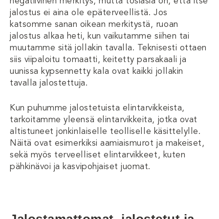
negatiivinen merkitys, mutta tosiasia on, että itse
jalostus ei aina ole epäterveellistä. Jos
katsomme sanan oikean merkitystä, ruoan
jalostus alkaa heti, kun vaikutamme siihen tai
muutamme sitä jollakin tavalla. Teknisesti ottaen
siis viipaloitu tomaatti, keitetty parsakaali ja
uunissa kypsennetty kala ovat kaikki jollakin
tavalla jalostettuja.
Kun puhumme jalostetuista elintarvikkeista,
tarkoitamme yleensä elintarvikkeita, jotka ovat
altistuneet jonkinlaiselle teolliselle käsittelylle.
Näitä ovat esimerkiksi aamiaismurot ja makeiset,
sekä myös terveelliset elintarvikkeet, kuten
pähkinävoi ja kasvipohjaiset juomat.