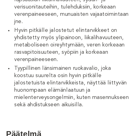
verisuonitauteihin, tulehduksiin, korkeaan
verenpaineeseen, munuaisten vajaatoimintaan
jne.
Hyvin pitkälle jalostetut elintarvikkeet on
yhdistetty myös ylipainoon, liikalihavuuteen,
metaboliseen oireyhtymään, veren korkeaan
rasvapitoisuuteen, syöpiin ja korkeaan
verenpaineeseen.
Tyypillinen länsimainen ruokavalio, joka
koostuu suurelta osin hyvin pitkälle
jalostetuista elintarvikkeista, näyttää liittyvän
huonompaan elämänlaatuun ja
mielenterveysongelmiin, kuten masennukseen
sekä ahdistukseen aikuisilla.
Päätelmä