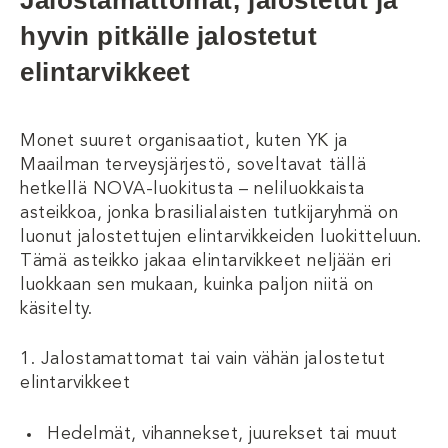
Jalostamattomat, jalostetut ja
hyvin pitkälle jalostetut
elintarvikkeet
Monet suuret organisaatiot, kuten YK ja
Maailman terveysjärjestö, soveltavat tällä
hetkellä NOVA-luokitusta – neliluokkaista
asteikkoa, jonka brasilialaisten tutkijaryhmä on
luonut jalostettujen elintarvikkeiden luokitteluun.
Tämä asteikko jakaa elintarvikkeet neljään eri
luokkaan sen mukaan, kuinka paljon niitä on
käsitelty.
1. Jalostamattomat tai vain vähän jalostetut
elintarvikkeet
Hedelmät, vihannekset, juurekset tai muut