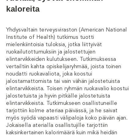
kaloreita
Yhdysvaltain terveysviraston (American National
Institute of Health) tutkimus tuotti
mielenkiintoisia tuloksia, jotka liittyivät
ruokailutottumuksiin ja jalostettujen
elintarvikkeiden kulutukseen. Tutkimuksessa
vertailtiin kahta opiskelijaryhmää, joista toinen
noudatti ruokavaliota, joka koostui
jalostamattomista tai vain vähän jalostetuista
elintarvikkeista. Toisen ryhmän ruokavalio koostui
jalostetuista ja hyvin pitkälle jalostetuista
elintarvikkeista. Tutkimukseen osallistuneille
tarjottiin kolme ateriaa päivässä, ja he saivat
myös syödä vapaasti välipaloja koko päivän ajan.
Jokaisella aterialla osallistujille tarjottiin
kaksinkertainen kalorimäärä kuin mikä heidän