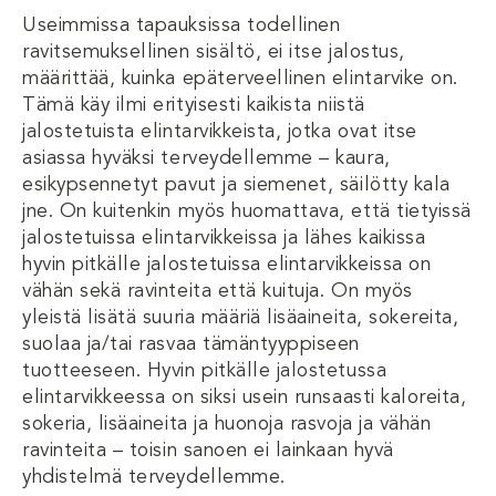
Useimmissa tapauksissa todellinen
ravitsemuksellinen sisältö, ei itse jalostus,
määrittää, kuinka epäterveellinen elintarvike on.
Tämä käy ilmi erityisesti kaikista niistä
jalostetuista elintarvikkeista, jotka ovat itse
asiassa hyväksi terveydellemme – kaura,
esikypsennetyt pavut ja siemenet, säilötty kala
jne. On kuitenkin myös huomattava, että tietyissä
jalostetuissa elintarvikkeissa ja lähes kaikissa
hyvin pitkälle jalostetuissa elintarvikkeissa on
vähän sekä ravinteita että kuituja. On myös
yleistä lisätä suuria määriä lisäaineita, sokereita,
suolaa ja/tai rasvaa tämäntyyppiseen
tuotteeseen. Hyvin pitkälle jalostetussa
elintarvikkeessa on siksi usein runsaasti kaloreita,
sokeria, lisäaineita ja huonoja rasvoja ja vähän
ravinteita – toisin sanoen ei lainkaan hyvä
yhdistelmä terveydellemme.