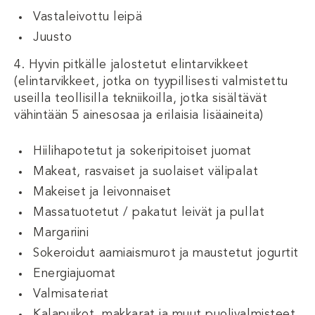
Vastaleivottu leipä
Juusto
4. Hyvin pitkälle jalostetut elintarvikkeet
(elintarvikkeet, jotka on tyypillisesti valmistettu
useilla teollisilla tekniikoilla, jotka sisältävät
vähintään 5 ainesosaa ja erilaisia lisäaineita)
Hiilihapotetut ja sokeripitoiset juomat
Makeat, rasvaiset ja suolaiset välipalat
Makeiset ja leivonnaiset
Massatuotetut / pakatut leivät ja pullat
Margariini
Sokeroidut aamiaismurot ja maustetut jogurtit
Energiajuomat
Valmisateriat
Kalapuikot, makkarat ja muut puolivalmisteet