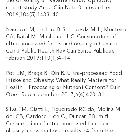
the University of Navarra Follow-Up (SUN)
cohort study. Am J Clin Nutr. 01 november
2016;104(5):1433–40.
Nardocci M, Leclerc B-S, Louzada M-L, Monteiro
CA, Batal M, Moubarac J-C. Consumption of
ultra-processed foods and obesity in Canada.
Can J Public Health Rev Can Sante Publique.
februari 2019;110(1):4–14.
Poti JM, Braga B, Qin B. Ultra-processed Food
Intake and Obesity: What Really Matters for
Health – Processing or Nutrient Content? Curr
Obes Rep. december 2017;6(4):420–31.
Silva FM, Giatti L, Figueiredo RC de, Molina M
del CB, Cardoso L de O, Duncan BB, m.fl.
Consumption of ultra-processed food and
obesity: cross sectional results 34 from the