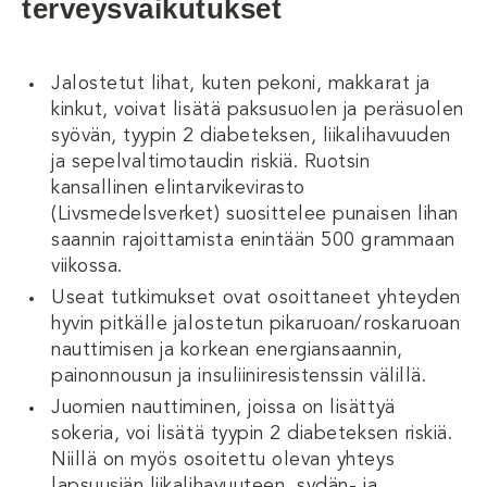
terveysvaikutukset
Jalostetut lihat, kuten pekoni, makkarat ja
kinkut, voivat lisätä paksusuolen ja peräsuolen
syövän, tyypin 2 diabeteksen, liikalihavuuden
ja sepelvaltimotaudin riskiä. Ruotsin
kansallinen elintarvikevirasto
(Livsmedelsverket) suosittelee punaisen lihan
saannin rajoittamista enintään 500 grammaan
viikossa.
Useat tutkimukset ovat osoittaneet yhteyden
hyvin pitkälle jalostetun pikaruoan/roskaruoan
nauttimisen ja korkean energiansaannin,
painonnousun ja insuliiniresistenssin välillä.
Juomien nauttiminen, joissa on lisättyä
sokeria, voi lisätä tyypin 2 diabeteksen riskiä.
Niillä on myös osoitettu olevan yhteys
lapsuusiän liikalihavuuteen, sydän- ja