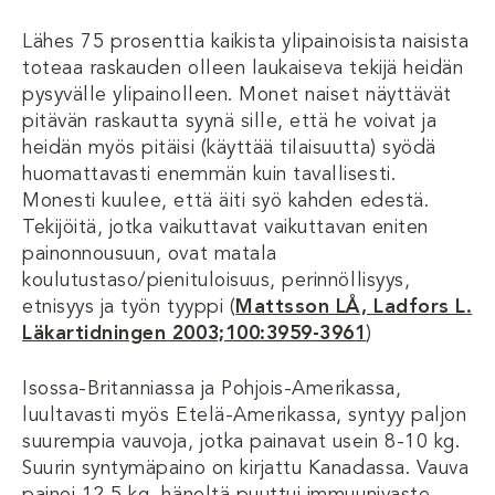
Lähes 75 prosenttia kaikista ylipainoisista naisista
toteaa raskauden olleen laukaiseva tekijä heidän
pysyvälle ylipainolleen. Monet naiset näyttävät
pitävän raskautta syynä sille, että he voivat ja
heidän myös pitäisi (käyttää tilaisuutta) syödä
huomattavasti enemmän kuin tavallisesti.
Monesti kuulee, että äiti syö kahden edestä.
Tekijöitä, jotka vaikuttavat vaikuttavan eniten
painonnousuun, ovat matala
koulutustaso/pienituloisuus, perinnöllisyys,
etnisyys ja työn tyyppi (
Mattsson LÅ, Ladfors L.
Läkartidningen 2003;100:3959-3961
)
Isossa-Britanniassa ja Pohjois-Amerikassa,
luultavasti myös Etelä-Amerikassa, syntyy paljon
suurempia vauvoja, jotka painavat usein 8-10 kg.
Suurin syntymäpaino on kirjattu Kanadassa. Vauva