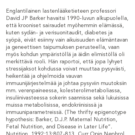
Englantilainen lastenlääketieteen professori
David JP Barker havaitsi 1990-luvun alkupuolella,
että krooniset sairaudet myöhemmin elämässä,
kuten sydän- ja verisuonitaudit, diabetes ja
syöpä, eivät esiinny vain aikuisuuden elämäntavan
ja geneettisen taipumuksen perusteella, vaan
myös kohdun ympäristöllä ja äidin elimistöllä oli
merkittävä rooli. Hän raportoi, että jopa lyhyet
stressijaksot kohdussa voivat muuttaa pysyvästi,
heikentää ja ohjelmoida vauvan
immuunijärjestelmää ja johtaa pysyviin muutoksiin
mm. verenpaineessa, kolesterolimetaboliassa,
insuliinivasteessa sokerin saannissa sekä lukuisissa
muissa metabolisissa, endokriinisissä ja
immuuniparametreissä. (The thrifty epigenotype
hypothesis: Barker, D.J.P. Maternal Nutrition,
Fetal Nutrition, and Disease in Later Life”.
Nutrition, 1992;13:807-813, Curr Opin Nephrol