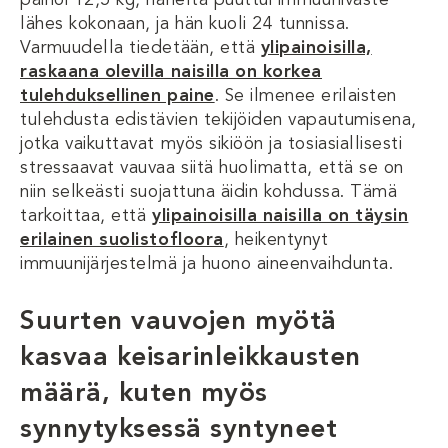
painoi 12,5 kg, häneltä puuttui immuunivaste
lähes kokonaan, ja hän kuoli 24 tunnissa.
Varmuudella tiedetään, että
ylipainoisilla,
raskaana olevilla naisilla on korkea
tulehduksellinen paine
. Se ilmenee erilaisten
tulehdusta edistävien tekijöiden vapautumisena,
jotka vaikuttavat myös sikiöön ja tosiasiallisesti
stressaavat vauvaa siitä huolimatta, että se on
niin selkeästi suojattuna äidin kohdussa. Tämä
tarkoittaa, että
ylipainoisilla naisilla on täysin
erilainen suolistofloora
, heikentynyt
immuunijärjestelmä ja huono aineenvaihdunta.
Suurten vauvojen myötä
kasvaa keisarinleikkausten
määrä, kuten myös
synnytyksessä syntyneet