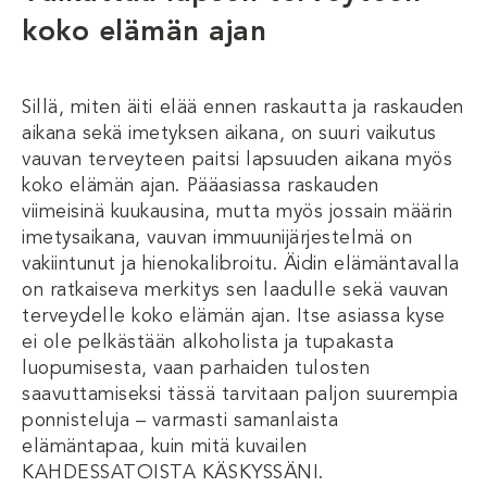
koko elämän ajan
Sillä, miten äiti elää ennen raskautta ja raskauden
aikana sekä imetyksen aikana, on suuri vaikutus
vauvan terveyteen paitsi lapsuuden aikana myös
koko elämän ajan. Pääasiassa raskauden
viimeisinä kuukausina, mutta myös jossain määrin
imetysaikana, vauvan immuunijärjestelmä on
vakiintunut ja hienokalibroitu. Äidin elämäntavalla
on ratkaiseva merkitys sen laadulle sekä vauvan
terveydelle koko elämän ajan. Itse asiassa kyse
ei ole pelkästään alkoholista ja tupakasta
luopumisesta, vaan parhaiden tulosten
saavuttamiseksi tässä tarvitaan paljon suurempia
ponnisteluja – varmasti samanlaista
elämäntapaa, kuin mitä kuvailen
KAHDESSATOISTA KÄSKYSSÄNI.