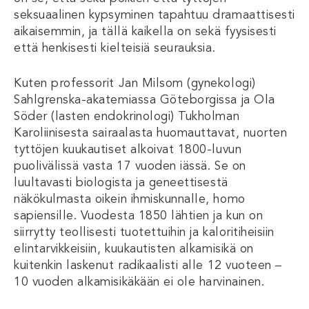
seksuaalinen kypsyminen tapahtuu dramaattisesti
aikaisemmin, ja tällä kaikella on sekä fyysisesti
että henkisesti kielteisiä seurauksia.
Kuten professorit Jan Milsom (gynekologi)
Sahlgrenska-akatemiassa Göteborgissa ja Ola
Söder (lasten endokrinologi) Tukholman
Karoliinisesta sairaalasta huomauttavat, nuorten
tyttöjen kuukautiset alkoivat 1800-luvun
puolivälissä vasta 17 vuoden iässä. Se on
luultavasti biologista ja geneettisestä
näkökulmasta oikein ihmiskunnalle, homo
sapiensille. Vuodesta 1850 lähtien ja kun on
siirrytty teollisesti tuotettuihin ja kaloritiheisiin
elintarvikkeisiin, kuukautisten alkamisikä on
kuitenkin laskenut radikaalisti alle 12 vuoteen –
10 vuoden alkamisikäkään ei ole harvinainen.