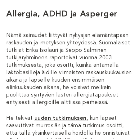
Allergia, ADHD ja Asperger
Nämä sairaudet liittyvät nykyajan elämäntapaan
raskauden ja imetyksen yhteydessä. Suomalaiset
tutkijat Erika Isolauri ja Seppo Salminen
tutkijaryhmineen raportoivat vuonna 2003
tutkimuksesta, joka osoitti, kuinka antamalla
laktobasilleja äidille viimeisten raskauskuukausien
aikana ja lapselle kuuden ensimmäisen
elinkuukauden aikana, he voisivat melkein
puolittaa syntyvien lasten allergiatapaukset
erityisesti allergioille alttiissa perheissä.
He tekivät
uuden tutkimuksen
, kun lapset
saavuttivat murrosiän ja tämä tutkimus osoitti,
että tällä yksinkertaisella hoidolla he onnistuivat