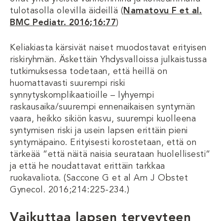
tulotasolla olevilla äideillä (
Namatovu F et al.
BMC Pediatr. 2016;16:77
)
Keliakiasta kärsivät naiset muodostavat erityisen
riskiryhmän. Äskettäin Yhdysvalloissa julkaistussa
tutkimuksessa todetaan, että heillä on
huomattavasti suurempi riski
synnytyskomplikaatioille – lyhyempi
raskausaika/suurempi ennenaikaisen syntymän
vaara, heikko sikiön kasvu, suurempi kuolleena
syntymisen riski ja usein lapsen erittäin pieni
syntymäpaino. Erityisesti korostetaan, että on
tärkeää ”että näitä naisia ​​seurataan huolellisesti”
ja että he noudattavat erittäin tarkkaa
ruokavaliota. (Saccone G et al Am J Obstet
Gynecol. 2016;214:225-234.)
Vaikuttaa lapsen terveyteen