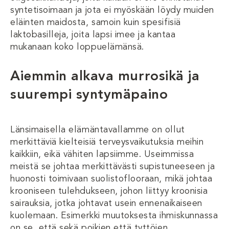
syntetisoimaan ja jota ei myöskään löydy muiden
eläinten maidosta, samoin kuin spesifisiä
laktobasilleja, joita lapsi imee ja kantaa
mukanaan koko loppuelämänsä.
Aiemmin alkava murrosikä ja
suurempi syntymäpaino
Länsimaisella elämäntavallamme on ollut
merkittäviä kielteisiä terveysvaikutuksia meihin
kaikkiin, eikä vähiten lapsiimme. Useimmissa
meistä se johtaa merkittävästi supistuneeseen ja
huonosti toimivaan suolistoflooraan, mikä johtaa
krooniseen tulehdukseen, johon liittyy kroonisia
sairauksia, jotka johtavat usein ennenaikaiseen
kuolemaan. Esimerkki muutoksesta ihmiskunnassa
on se, että sekä poikien että tyttöjen