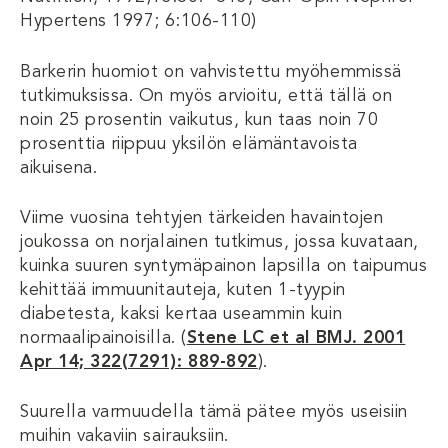
Hypertens 1997; 6:106-110)
Barkerin huomiot on vahvistettu myöhemmissä
tutkimuksissa. On myös arvioitu, että tällä on
noin 25 prosentin vaikutus, kun taas noin 70
prosenttia riippuu yksilön elämäntavoista
aikuisena.
Viime vuosina tehtyjen tärkeiden havaintojen
joukossa on norjalainen tutkimus, jossa kuvataan,
kuinka suuren syntymäpainon lapsilla on taipumus
kehittää immuunitauteja, kuten 1-tyypin
diabetesta, kaksi kertaa useammin kuin
normaalipainoisilla. (
Stene LC et al BMJ. 2001
Apr 14; 322(7291): 889-892
).
Suurella varmuudella tämä pätee myös useisiin
muihin vakaviin sairauksiin.