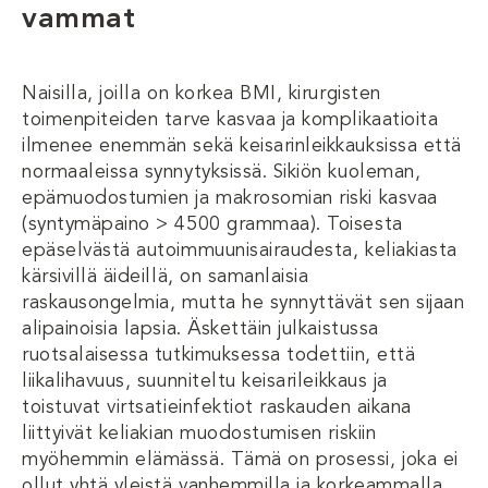
vammat
Naisilla, joilla on korkea BMI, kirurgisten
toimenpiteiden tarve kasvaa ja komplikaatioita
ilmenee enemmän sekä keisarinleikkauksissa että
normaaleissa synnytyksissä. Sikiön kuoleman,
epämuodostumien ja makrosomian riski kasvaa
(syntymäpaino > 4500 grammaa). Toisesta
epäselvästä autoimmuunisairaudesta, keliakiasta
kärsivillä äideillä, on samanlaisia ​​
raskausongelmia, mutta he synnyttävät sen sijaan
alipainoisia lapsia. Äskettäin julkaistussa
ruotsalaisessa tutkimuksessa todettiin, että
liikalihavuus, suunniteltu keisarileikkaus ja
toistuvat virtsatieinfektiot raskauden aikana
liittyivät keliakian muodostumisen riskiin
myöhemmin elämässä. Tämä on prosessi, joka ei
ollut yhtä yleistä vanhemmilla ja korkeammalla