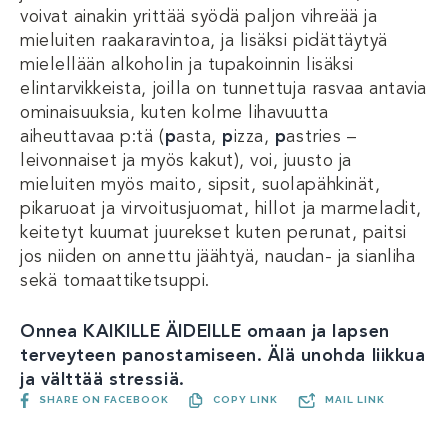
voivat ainakin yrittää syödä paljon vihreää ja
mieluiten raakaravintoa, ja lisäksi pidättäytyä
mielellään alkoholin ja tupakoinnin lisäksi
elintarvikkeista, joilla on tunnettuja rasvaa antavia
ominaisuuksia, kuten kolme lihavuutta
aiheuttavaa p:tä (
p
asta,
p
izza,
p
astries –
leivonnaiset ja myös kakut), voi, juusto ja
mieluiten myös maito, sipsit, suolapähkinät,
pikaruoat ja virvoitusjuomat, hillot ja marmeladit,
keitetyt kuumat juurekset kuten perunat, paitsi
jos niiden on annettu jäähtyä, naudan- ja sianliha
sekä tomaattiketsuppi.
Onnea KAIKILLE ÄIDEILLE omaan ja lapsen
terveyteen panostamiseen. Älä unohda liikkua
ja välttää stressiä.
SHARE ON FACEBOOK
COPY LINK
MAIL LINK