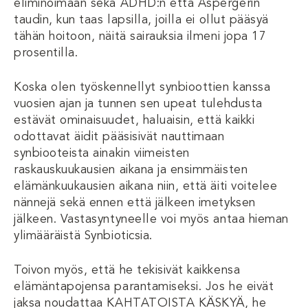
eliminoimaan sekä ADHD:n että Aspergerin
taudin, kun taas lapsilla, joilla ei ollut pääsyä
tähän hoitoon, näitä sairauksia ilmeni jopa 17
prosentilla.
Koska olen työskennellyt synbioottien kanssa
vuosien ajan ja tunnen sen upeat tulehdusta
estävät ominaisuudet, haluaisin, että kaikki
odottavat äidit pääsisivät nauttimaan
synbiooteista ainakin viimeisten
raskauskuukausien aikana ja ensimmäisten
elämänkuukausien aikana niin, että äiti voitelee
nännejä sekä ennen että jälkeen imetyksen
jälkeen. Vastasyntyneelle voi myös antaa hieman
ylimääräistä Synbioticsia.
Toivon myös, että he tekisivät kaikkensa
elämäntapojensa parantamiseksi. Jos he eivät
jaksa noudattaa KAHTATOISTA KÄSKYÄ, he