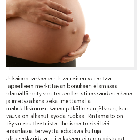
Jokainen raskaana oleva nainen voi antaa
lapselleen merkittävän bonuksen elämässä
elämällä erityisen terveellisesti raskauden aikana
ja imetysaikana sekä imettämällä
mahdollisimman kauan pitkälle sen jälkeen, kun
vauva on alkanut syödä ruokaa. Rintamaito on
täysin ainutlaatuista. Ihmismaito sisältää
eräänlaisia terveyttä edistäviä kuituja,
oligosakkarideja, joita kukaan ei ole onnistunut