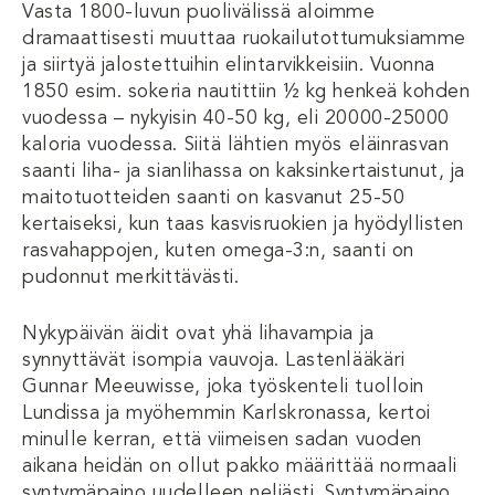
Vasta 1800-luvun puolivälissä aloimme
dramaattisesti muuttaa ruokailutottumuksiamme
ja siirtyä jalostettuihin elintarvikkeisiin. Vuonna
1850 esim. sokeria nautittiin ½ kg henkeä kohden
vuodessa – nykyisin 40-50 kg, eli 20000-25000
kaloria vuodessa. Siitä lähtien myös eläinrasvan
saanti liha- ja sianlihassa on kaksinkertaistunut, ja
maitotuotteiden saanti on kasvanut 25-50
kertaiseksi, kun taas kasvisruokien ja hyödyllisten
rasvahappojen, kuten omega-3:n, saanti on
pudonnut merkittävästi.
Nykypäivän äidit ovat yhä lihavampia ja
synnyttävät isompia vauvoja. Lastenlääkäri
Gunnar Meeuwisse, joka työskenteli tuolloin
Lundissa ja myöhemmin Karlskronassa, kertoi
minulle kerran, että viimeisen sadan vuoden
aikana heidän on ollut pakko määrittää normaali
syntymäpaino uudelleen neljästi. Syntymäpaino