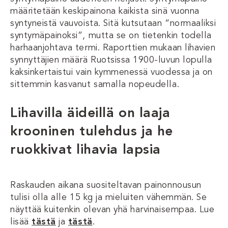
määritetään keskipainona kaikista sinä vuonna
syntyneistä vauvoista. Sitä kutsutaan “normaaliksi
syntymäpainoksi”, mutta se on tietenkin todella
harhaanjohtava termi. Raporttien mukaan lihavien
synnyttäjien määrä Ruotsissa 1900-luvun lopulla
kaksinkertaistui vain kymmenessä vuodessa ja on
sittemmin kasvanut samalla nopeudella.
Lihavilla äideillä on laaja
krooninen tulehdus ja he
ruokkivat lihavia lapsia
Raskauden aikana suositeltavan painonnousun
tulisi olla alle 15 kg ja mieluiten vähemmän. Se
näyttää kuitenkin olevan yhä harvinaisempaa. Lue
lisää
tästä
ja
tästä
.