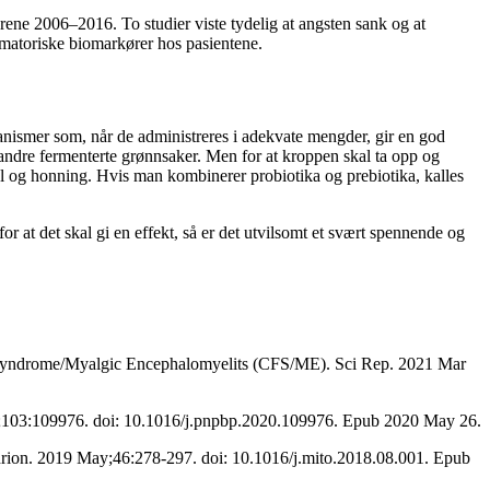
 årene 2006–2016. To studier viste tydelig at angsten sank og at
matoriske biomarkører hos pasientene.
ismer som, når de administreres i adekvate mengder, gir en god
 andre fermenterte grønnsaker. Men for at kroppen skal ta opp og
ndel og honning. Hvis man kombinerer probiotika og prebiotika, kalles
at det skal gi en effekt, så er det utvilsomt et svært spennende og
ue Syndrome/Myalgic Encephalomyelits (CFS/ME). Sci Rep. 2021 Mar
;103:109976. doi: 10.1016/j.pnpbp.2020.109976. Epub 2020 May 26.
ndrion. 2019 May;46:278-297. doi: 10.1016/j.mito.2018.08.001. Epub