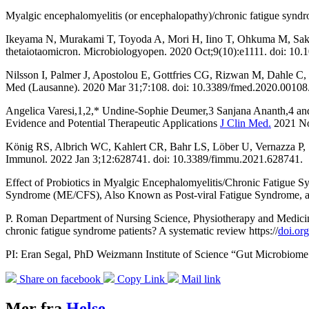
Myalgic encephalomyelitis (or encephalopathy)/chronic fatigue syn
Ikeyama N, Murakami T, Toyoda A, Mori H, Iino T, Ohkuma M, Sakamo
thetaiotaomicron. Microbiologyopen. 2020 Oct;9(10):e1111. doi: 10
Nilsson I, Palmer J, Apostolou E, Gottfries CG, Rizwan M, Dahle C
Med (Lausanne). 2020 Mar 31;7:108. doi: 10.3389/fmed.2020.00108
Angelica Varesi,1,2,* Undine-Sophie Deumer,3 Sanjana Ananth,4 an
Evidence and Potential Therapeutic Applications
J Clin Med.
2021 Nov
König RS, Albrich WC, Kahlert CR, Bahr LS, Löber U, Vernazza P,
Immunol. 2022 Jan 3;12:628741. doi: 10.3389/fimmu.2021.628741.
Effect of Probiotics in Myalgic Encephalomyelitis/Chronic Fatigu
Syndrome (ME/CFS), Also Known as Post-viral Fatigue Syndrome, and
P. Roman Department of Nursing Science, Physiotherapy and Medicine
chronic fatigue syndrome patients? A systematic review https://
doi.org
PI: Eran Segal, PhD Weizmann Institute of Science “Gut Microbiome 
Share on facebook
Copy Link
Mail link
Mer fra
Helse