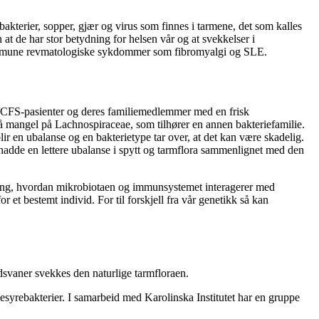
 bakterier, sopper, gjær og virus som finnes i tarmene, det som kalles
 at de har stor betydning for helsen vår og at svekkelser i
immune revmatologiske sykdommer som fibromyalgi og SLE.
 ME/CFS-pasienter og deres familiemedlemmer med en frisk
 mangel på Lachnospiraceae, som tilhører en annen bakteriefamilie.
lir en ubalanse og en bakterietype tar over, at det kan være skadelig.
hadde en lettere ubalanse i spytt og tarmflora sammenlignet med den
æring, hvordan mikrobiotaen og immunsystemet interagerer med
t bestemt individ. For til forskjell fra vår genetikk så kan
dsvaner svekkes den naturlige tarmfloraen.
kesyrebakterier. I samarbeid med Karolinska Institutet har en gruppe