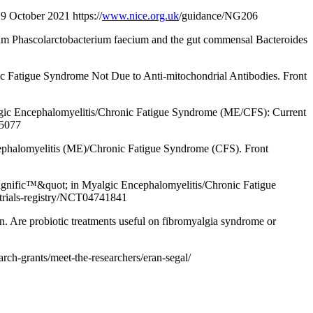
 October 2021 https://
www.nice.org.uk
/guidance/NG206
um Phascolarctobacterium faecium and the gut commensal Bacteroides
c Fatigue Syndrome Not Due to Anti-mitochondrial Antibodies. Front
lgic Encephalomyelitis/Chronic Fatigue Syndrome (ME/CFS): Current
15077
phalomyelitis (ME)/Chronic Fatigue Syndrome (CFS). Front
agnific™&quot; in Myalgic Encephalomyelitis/Chronic Fatigue
l-trials-registry/NCT04741841
. Are probiotic treatments useful on fibromyalgia syndrome or
arch-grants/meet-the-researchers/eran-segal/