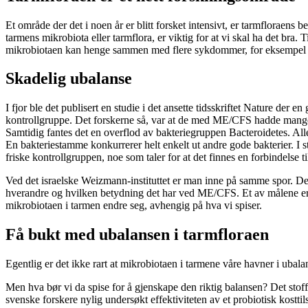
Et område der det i noen år er blitt forsket intensivt, er tarmfloraens 
tarmens mikrobiota eller tarmflora, er viktig for at vi skal ha det bra
mikrobiotaen kan henge sammen med flere sykdommer, for eksempel 
Skadelig ubalanse
I fjor ble det publisert en studie i det ansette tidsskriftet Nature 
kontrollgruppe. Det forskerne så, var at de med ME/CFS hadde mangel
Samtidig fantes det en overflod av bakteriegruppen Bacteroidetes. Alle 
En bakteriestamme konkurrerer helt enkelt ut andre gode bakterier. I
friske kontrollgruppen, noe som taler for at det finnes en forbindelse til
Ved det israelske Weizmann-instituttet er man inne på samme spor. D
hverandre og hvilken betydning det har ved ME/CFS. Et av målene er i 
mikrobiotaen i tarmen endre seg, avhengig på hva vi spiser.
Få bukt med ubalansen i tarmfloraen
Egentlig er det ikke rart at mikrobiotaen i tarmene våre havner i uba
Men hva bør vi da spise for å gjenskape den riktig balansen? Det stoff
svenske forskere nylig undersøkt effektiviteten av et probiotisk kostt