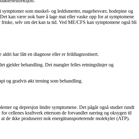
 bakterieinfeksjon.
å gi symptomer som muskel- og leddsmerter, magebesvær, hodepine og
 Det kan være nok bare å lage mat eller vaske opp for at symptomene
 blir friske, selv om det kan ta tid. Ved ME/CFS kan symptomene også bli
ri har fått en diagnose eller er feildiagnostisert.
t gjelder behandling. Det mangler felles retningslinjer og
rapi og gradvis økt trening som behandling.
lemer og depresjon lindre symptomene. Det pågår også studier rundt
or cellenes kraftverk ettersom de forvandler næring og oksygen til
k at de ikke produserer nok energitransporterende molekyler (ATP).