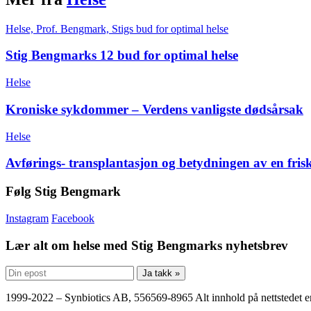
Helse, Prof. Bengmark, Stigs bud for optimal helse
Stig Bengmarks 12 bud for optimal helse
Helse
Kroniske sykdommer – Verdens vanligste dødsårsak
Helse
Avførings- transplantasjon og betydningen av en fris
Følg Stig Bengmark
Instagram
Facebook
Lær alt om helse med Stig Bengmarks nyhetsbrev
Ja takk »
1999-2022 – Synbiotics AB, 556569-8965 Alt innhold på nettstedet er 