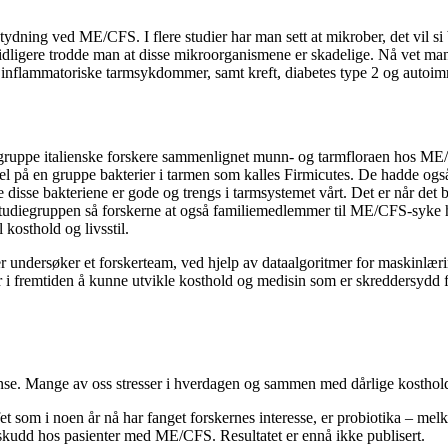
betydning ved ME/CFS. I flere studier har man sett at mikrober, det vil si
. Tidligere trodde man at disse mikroorganismene er skadelige. Nå vet man
inflammatoriske tarmsykdommer, samt kreft, diabetes type 2 og auto
der en gruppe italienske forskere sammenlignet munn- og tarmfloraen hos
 på en gruppe bakterier i tarmen som kalles Firmicutes. De hadde også
disse bakteriene er gode og trengs i tarmsystemet vårt. Det er når det b
 studiegruppen så forskerne at også familiemedlemmer til ME/CFS-syke 
 kosthold og livsstil.
er undersøker et forskerteam, ved hjelp av dataalgoritmer for maskinl
fremtiden å kunne utvikle kosthold og medisin som er skreddersydd for e
lanse. Mange av oss stresser i hverdagen og sammen med dårlige kosthol
et som i noen år nå har fanget forskernes interesse, er probiotika – mel
ilskudd hos pasienter med ME/CFS. Resultatet er ennå ikke publisert.