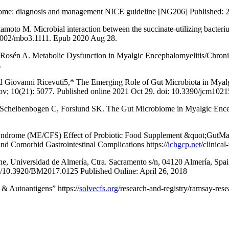
drome: diagnosis and management NICE guideline [NG206] Published: 29
to M. Microbial interaction between the succinate-utilizing bacteri
.1002/mbo3.1111. Epub 2020 Aug 28.
, Rosén A. Metabolic Dysfunction in Myalgic Encephalomyelitis/Chroni
.
d Giovanni Ricevuti5,* The Emerging Role of Gut Microbiota in Mya
; 10(21): 5077. Published online 2021 Oct 29. doi: 10.3390/jcm102
 Scheibenbogen C, Forslund SK. The Gut Microbiome in Myalgic Ence
e Syndrome (ME/CFS) Effect of Probiotic Food Supplement &quot;GutM
 Comorbid Gastrointestinal Complications https://
ichgcp.net
/clinica
, Universidad de Almería, Ctra. Sacramento s/n, 04120 Almería, Spain
/10.3920/BM2017.0125 Published Online: April 26, 2018
& Autoantigens” https://
solvecfs.org
/research-and-registry/ramsay-rese