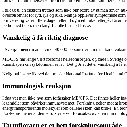
forskjell fra utmattelsessyndrom eller utbrenthet, som kommer etter lan
I tillegg til en ekstrem tretthet som ikke blir bedre av at man sov
overfølsomhet for lyd, lys og lukt. Mange opplever symptomene som å 
blir verre og varer i flere dager, eller til og med i uker etterpå. En 
bedre med tiden, men langt fra alle blir helt friske.
Vanskelig å få riktig diagnose
I Sverige mener man at cirka 40 000 personer er rammet, både voksne og
ME/CFS har lenge vært forsømt i helseomsorgen, og både i Sverige og a
kunnskapen om sykdommen er lav. Det gjør at det er vanskelig å få e
Nylig publiserte likevel det britiske National Institute for Health an
Immunologisk reaksjon
I dag vet man ikke hva som forårsaker ME/CFS. Det finnes heller in
legemidler som påvirker immunsystemet. Forskning peker mot at kroppe
energitransporterende molekyler som cellene siden kan bruke. En teori
Forskerne mener at denne forstyrrelsen forårsakes av at en immunologi
Tarmfloraen er et hett forskningsområde