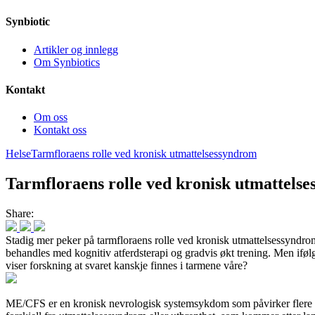
Synbiotic
Artikler og innlegg
Om Synbiotics
Kontakt
Om oss
Kontakt oss
Helse
Tarmfloraens rolle ved kronisk utmattelsessyndrom
Tarmfloraens rolle ved kronisk utmattels
Share:
Stadig mer peker på tarmfloraens rolle ved kronisk utmattelsessyndrom
behandles med kognitiv atferdsterapi og gradvis økt trening. Men if
viser forskning at svaret kanskje finnes i tarmene våre?
ME/CFS er en kronisk nevrologisk systemsykdom som påvirker flere o