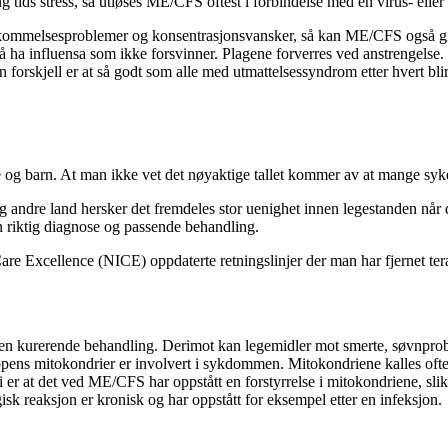
g tids stress, så utløses ME/CFS oftest i forbindelse med en virus- eller
er, hukommelsesproblemer og konsentrasjonsvansker, så kan ME/CFS ogs
ha influensa som ikke forsvinner. Plagene forverres ved anstrengelse.
annen forskjell er at så godt som alle med utmattelsessyndrom etter hvert
 barn. At man ikke vet det nøyaktige tallet kommer av at mange syke ald
ndre land hersker det fremdeles stor uenighet innen legestanden når de
n riktig diagnose og passende behandling.
d Care Excellence (NICE) oppdaterte retningslinjer der man har fjernet te
gen kurerende behandling. Derimot kan legemidler mot smerte, søvnprob
ns mitokondrier er involvert i sykdommen. Mitokondriene kalles ofte f
 er at det ved ME/CFS har oppstått en forstyrrelse i mitokondriene, sli
sk reaksjon er kronisk og har oppstått for eksempel etter en infeksjon.