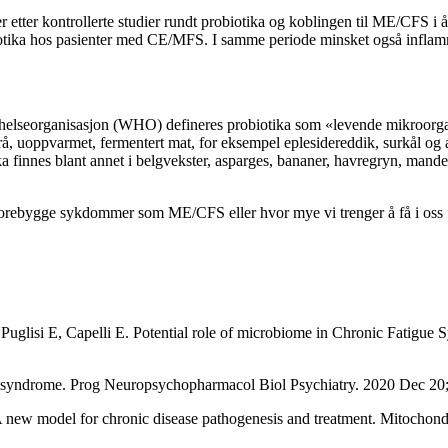
ser etter kontrollerte studier rundt probiotika og koblingen til ME/CFS i
biotika hos pasienter med CE/MFS. I samme periode minsket også inflam
helseorganisasjon (WHO) defineres probiotika som «levende mikroorgan
rå, uoppvarmet, fermentert mat, for eksempel eplesidereddik, surkål og
otika finnes blant annet i belgvekster, asparges, bananer, havregryn, ma
rebygge sykdommer som ME/CFS eller hvor mye vi trenger å få i oss for 
 Puglisi E, Capelli E. Potential role of microbiome in Chronic Fatig
e syndrome. Prog Neuropsychopharmacol Biol Psychiatry. 2020 Dec 20
-A new model for chronic disease pathogenesis and treatment. Mitocho