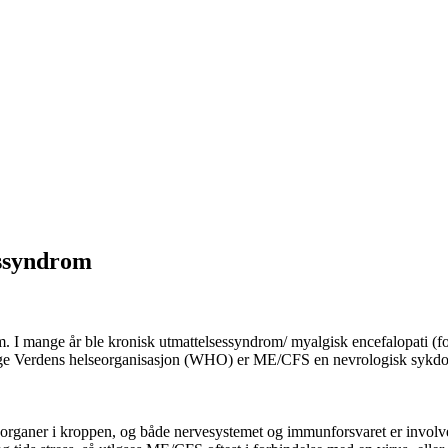
essyndrom
. I mange år ble kronisk utmattelsessyndrom/ myalgisk encefalopati (fo
ølge Verdens helseorganisasjon (WHO) er ME/CFS en nevrologisk sykdom
rganer i kroppen, og både nervesystemet og immunforsvaret er involv