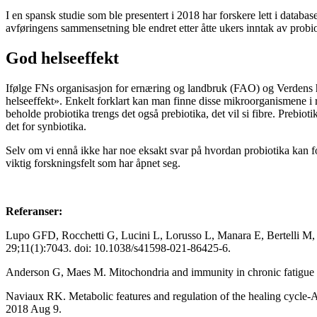
I en spansk studie som ble presentert i 2018 har forskere lett i databa
avføringens sammensetning ble endret etter åtte ukers inntak av pro
God helseeffekt
Ifølge FNs organisasjon for ernæring og landbruk (FAO) og Verdens 
helseeffekt». Enkelt forklart kan man finne disse mikroorganismene i 
beholde probiotika trengs det også prebiotika, det vil si fibre. Prebi
det for synbiotika.
Selv om vi ennå ikke har noe eksakt svar på hvordan probiotika kan fo
viktig forskningsfelt som har åpnet seg.
Referanser:
Lupo GFD, Rocchetti G, Lucini L, Lorusso L, Manara E, Bertelli M,
29;11(1):7043. doi: 10.1038/s41598-021-86425-6.
Anderson G, Maes M. Mitochondria and immunity in chronic fatigu
Naviaux RK. Metabolic features and regulation of the healing cycle
2018 Aug 9.