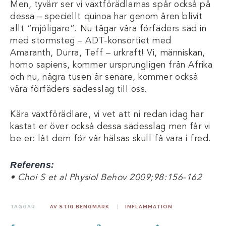
Men, tyvärr ser vi växtförädlarnas spår också på
dessa – speciellt quinoa har genom åren blivit
allt ”mjöligare”. Nu tågar våra förfäders säd in
med stormsteg – ADT-konsortiet med
Amaranth, Durra, Teff – urkraft! Vi, människan,
homo sapiens, kommer ursprungligen från Afrika
och nu, några tusen år senare, kommer också
våra förfäders sädesslag till oss.
Kära växtförädlare, vi vet att ni redan idag har
kastat er över också dessa sädesslag men får vi
be er: låt dem för vår hälsas skull få vara i fred.
Referens:
• Choi S et al Physiol Behov 2009;98:156-162
TAGGAR:
AV STIG BENGMARK
INFLAMMATION