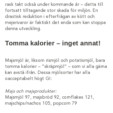
rask takt också under kommande år – detta till
fortsatt tilltagande stor skada för miljön. En
drastisk reduktion i efterfrågan av kött och
mejerivaror är faktiskt det enda som kan stoppa
denna utveckling.
Tomma kalorier – inget annat!
Majsmjöl är, liksom rismjöl och potatismjöl, bara
tomma kalorier – ”skräpmjöl” – som vi alla gärna
kan avstå ifrån. Dessa mjölsorter har alla
oacceptabelt högt GI:
Majs och majsprodukter:
Majsmjöl 97, majsbröd 92, cornflakes 121,
majschips/nachos 105, popcorn 79