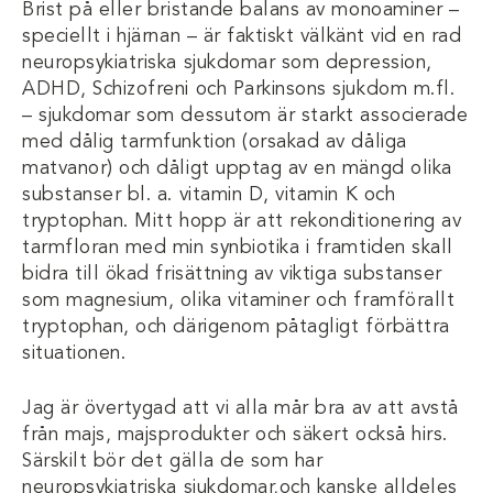
Brist på eller bristande balans av monoaminer –
speciellt i hjärnan – är faktiskt välkänt vid en rad
neuropsykiatriska sjukdomar som depression,
ADHD, Schizofreni och Parkinsons sjukdom m.fl.
– sjukdomar som dessutom är starkt associerade
med dålig tarmfunktion (orsakad av dåliga
matvanor) och dåligt upptag av en mängd olika
substanser bl. a. vitamin D, vitamin K och
tryptophan. Mitt hopp är att rekonditionering av
tarmfloran med min synbiotika i framtiden skall
bidra till ökad frisättning av viktiga substanser
som magnesium, olika vitaminer och framförallt
tryptophan, och därigenom påtagligt förbättra
situationen.
Jag är övertygad att vi alla mår bra av att avstå
från majs, majsprodukter och säkert också hirs.
Särskilt bör det gälla de som har
neuropsykiatriska sjukdomar,och kanske alldeles