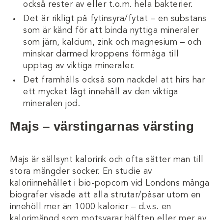
också rester av eller t.o.m. hela bakterier.
Det är rikligt på fytinsyra/fytat – en substans
som är känd för att binda nyttiga mineraler
som järn, kalcium, zink och magnesium – och
minskar därmed kroppens förmåga till
upptag av viktiga mineraler.
Det framhålls också som nackdel att hirs har
ett mycket lågt innehåll av den viktiga
mineralen jod.
Majs – värstingarnas värsting
Majs är sällsynt kaloririk och ofta sätter man till
stora mängder socker. En studie av
kaloriinnehållet i bio-popcorn vid Londons många
biografer visade att alla strutar/påsar utom en
innehöll mer än 1000 kalorier – d.v.s. en
kalorimängd som motsvarar hälften eller mer av