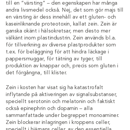
till en ”värsting” – den egenskapen har många
andra livsmedel också. Nej, det som gör majs till
en värsting är dess innehåll av ett gluten- och
kaseinliknande proteotoxin, kallat zein. Zein är
ganska okänt i hälsokretsar, men desto mer
välkänt inom plastindustrin. Zein används bl.a.
för tillverkning av diverse plastprodukter som
t.ex. för beläggning för att hindra läckage i
pappersmuggar, för tätning av tyger, till
produktion av knappar och, precis som gluten i
det förgångna, till klister.
Zein i kosten har visat sig ha katastrofalt
inflytande på aktiveringen av signalsubstanser,
speciellt serotonin och melatonin och faktiskt
också epinephrin och dopamin – alla
sammanfattade under begreppet monoaminer.
Zein blockerar inlagringen i kroppens celler,
speciellt i hjärnans celler, av den essentiella