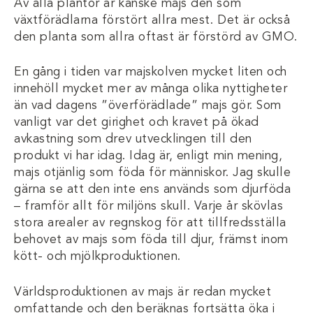
Av alla plantor är kanske majs den som
växtförädlarna förstört allra mest. Det är också
den planta som allra oftast är förstörd av GMO.
En gång i tiden var majskolven mycket liten och
innehöll mycket mer av många olika nyttigheter
än vad dagens ”överförädlade” majs gör. Som
vanligt var det girighet och kravet på ökad
avkastning som drev utvecklingen till den
produkt vi har idag. Idag är, enligt min mening,
majs otjänlig som föda för människor. Jag skulle
gärna se att den inte ens används som djurföda
– framför allt för miljöns skull. Varje år skövlas
stora arealer av regnskog för att tillfredsställa
behovet av majs som föda till djur, främst inom
kött- och mjölkproduktionen.
Världsproduktionen av majs är redan mycket
omfattande och den beräknas fortsätta öka i