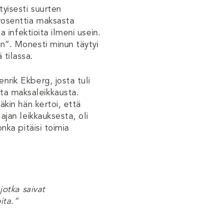
tyisesti suurten
prosenttia maksasta
a infektioita ilmeni usein.
in”. Monesti minun täytyi
 tilassa.
nrik Ekberg, josta tuli
rta maksaleikkausta.
äkin hän kertoi, että
ajan leikkauksesta, oli
onka pitäisi toimia
jotka saivat
ita.”