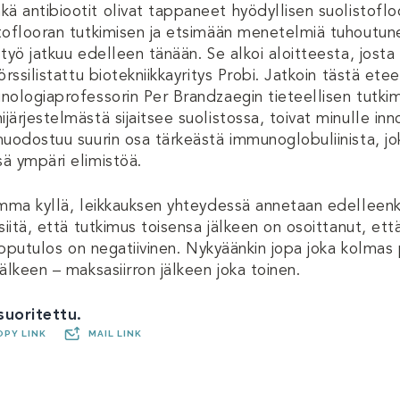
ä antibiootit olivat tappaneet hyödyllisen suolistofl
toflooran tutkimisen ja etsimään menetelmiä tuhoutun
työ jatkuu edelleen tänään. Se alkoi aloitteesta, josta 
rssilistattu biotekniikkayritys Probi. Jatkoin tästä etee
nologiaprofessorin Per Brandzaegin tieteellisen tutkim
ärjestelmästä sijaitsee suolistossa, toivat minulle inn
muodostuu suurin osa tärkeästä immunoglobuliinista, jo
ä ympäri elimistöä.
umma kyllä, leikkauksen yhteydessä annetaan edelleen
siitä, että tutkimus toisensa jälkeen on osoittanut, että
lopputulos on negatiivinen. Nykyäänkin jopa joka kolmas 
älkeen – maksasiirron jälkeen joka toinen.
 suoritettu.
OPY LINK
MAIL LINK