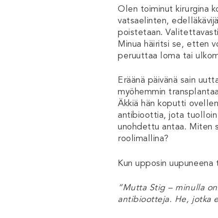
Olen toiminut kirurgina k
vatsaelinten, edelläkävi
poistetaan. Valitettavasti
Minua häiritsi se, etten 
peruuttaa loma tai ulkoma
Eräänä päivänä sain uutta
myöhemmin transplantaati
Äkkiä hän koputti ovelleni
antibioottia, jota tuolloi
unohdettu antaa. Miten se 
roolimallina?
Kun upposin uupuneena ta
”Mutta Stig – minulla on m
antibiootteja. He, jotka e