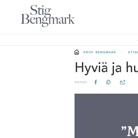
PROF. BENGMARK
STIG
Hyviä ja h
SHARE: