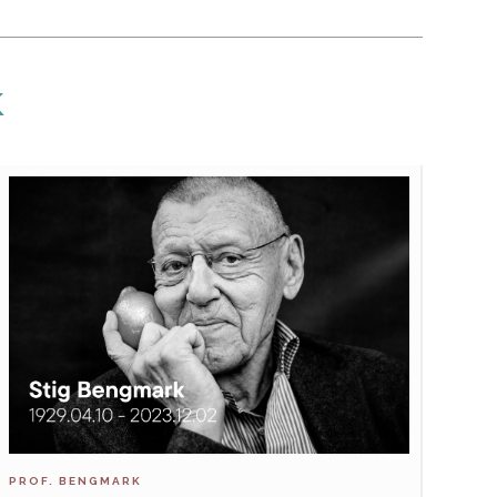
k
PROF. BENGMARK