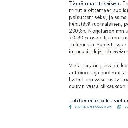
Tämä muutti kaiken.
Ehk
minut aloittamaan suolis
palauttamiseksi, ja sama 
kehittävä ruotsalainen, pö
2000:n. Norjalaisen immu
70-80 prosenttia immuunij
tutkimusta. Suolistossa 
immuunisoluja tehtävääns
Vielä tänäkin päivänä, k
antibiootteja huolimatta 
haitallinen vaikutus tai 
suuren vatsaleikkauksen j
Tehtäväni ei ollut vielä
SHARE ON FACEBOOK
C