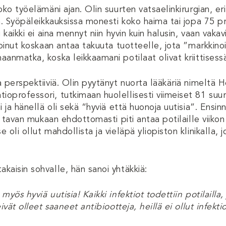
oko työelämäni ajan. Olin suurten vatsaelinkirurgian, eri
jä. Syöpäleikkauksissa monesti koko haima tai jopa 75 
 kaikki ei aina mennyt niin hyvin kuin halusin, vaan vakavi
voinut koskaan antaa takuuta tuotteelle, jota ”markkino
anmatka, koska leikkaamani potilaat olivat kriittisessä
 perspektiiviä. Olin pyytänyt nuorta lääkäriä nimeltä He
oprofessori, tutkimaan huolellisesti viimeiset 81 suu
 ja hänellä oli sekä “hyviä että huonoja uutisia”. Ensinn
n tavan mukaan ehdottomasti piti antaa potilaille viikon 
oli ollut mahdollista ja vieläpä yliopiston klinikalla, j
kaisin sohvalle, hän sanoi yhtäkkiä:
yös hyviä uutisia! Kaikki infektiot todettiin potilailla, 
ivät olleet saaneet antibiootteja, heillä ei ollut infektio