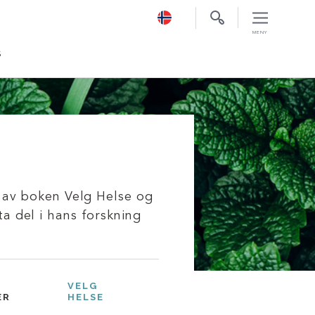
S
r av boken Velg Helse og
a del i hans forskning
VELG
ER
HELSE