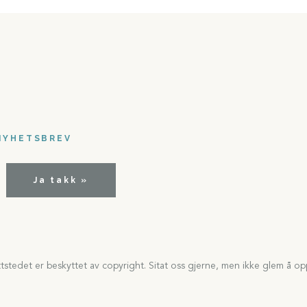
NYHETSBREV
Ja takk »
tedet er beskyttet av copyright. Sitat oss gjerne, men ikke glem å opp