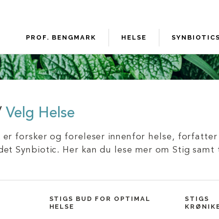
PROF. BENGMARK
HELSE
SYNBIOTIC
/
Velg Helse
er forsker og foreleser innenfor helse, forfatte
et Synbiotic. Her kan du lese mer om Stig samt t
STIGS BUD FOR OPTIMAL
STIGS
K
HELSE
KRØNIK