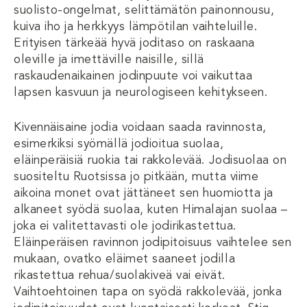
suolisto-ongelmat, selittämätön painonnousu,
kuiva iho ja herkkyys lämpötilan vaihteluille.
Erityisen tärkeää hyvä joditaso on raskaana
oleville ja imettäville naisille, sillä
raskaudenaikainen jodinpuute voi vaikuttaa
lapsen kasvuun ja neurologiseen kehitykseen.
Kivennäisaine jodia voidaan saada ravinnosta,
esimerkiksi syömällä jodioitua suolaa,
eläinperäisiä ruokia tai rakkolevää. Jodisuolaa on
suositeltu Ruotsissa jo pitkään, mutta viime
aikoina monet ovat jättäneet sen huomiotta ja
alkaneet syödä suolaa, kuten Himalajan suolaa –
joka ei valitettavasti ole jodirikastettua.
Eläinperäisen ravinnon jodipitoisuus vaihtelee sen
mukaan, ovatko eläimet saaneet jodilla
rikastettua rehua/suolakiveä vai eivät.
Vaihtoehtoinen tapa on syödä rakkolevää, jonka