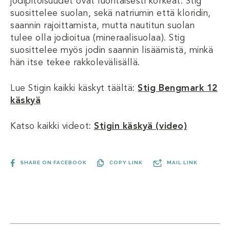
jodipitoisuudet ovat luontaisesti korkeat. Stig
suosittelee suolan, sekä natriumin että kloridin,
saannin rajoittamista, mutta nautitun suolan
tulee olla jodioitua (mineraalisuolaa). Stig
suosittelee myös jodin saannin lisäämistä, minkä
hän itse tekee rakkolevälisällä.
Lue Stigin kaikki käskyt täältä:
Stig Bengmark 12
käskyä
Katso kaikki videot:
Stigin käskyä (video)
SHARE ON FACEBOOK
COPY LINK
MAIL LINK