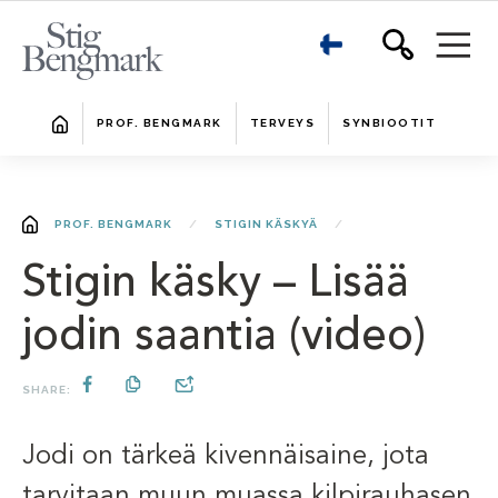
PROF. BENGMARK
TERVEYS
SYNBIOOTIT
PROF. BENGMARK
STIGIN KÄSKYÄ
Stigin käsky – Lisää
jodin saantia (video)
SHARE:
Jodi on tärkeä kivennäisaine, jota
tarvitaan muun muassa kilpirauhasen