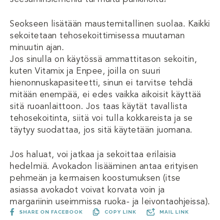
Seokseen lisätään maustemitallinen suolaa. Kaikki
sekoitetaan tehosekoittimisessa muutaman
minuutin ajan.
Jos sinulla on käytössä ammattitason sekoitin,
kuten Vitamix ja Enpee, joilla on suuri
hienonnuskapasiteetti, sinun ei tarvitse tehdä
mitään enempää, ei edes vaikka aikoisit käyttää
sitä ruoanlaittoon. Jos taas käytät tavallista
tehosekoitinta, siitä voi tulla kokkareista ja se
täytyy suodattaa, jos sitä käytetään juomana.
Jos haluat, voi jatkaa ja sekoittaa erilaisia ​​
hedelmiä. Avokadon lisääminen antaa erityisen
pehmeän ja kermaisen koostumuksen (itse
asiassa avokadot voivat korvata voin ja
margariinin useimmissa ruoka- ja leivontaohjeissa).
SHARE ON FACEBOOK
COPY LINK
MAIL LINK