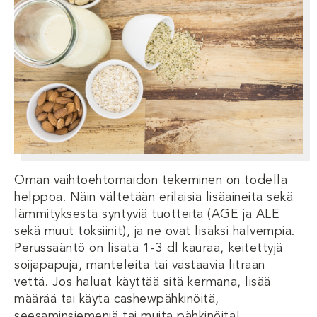
Oman vaihtoehtomaidon tekeminen on todella
helppoa. Näin vältetään erilaisia ​​lisäaineita sekä
lämmityksestä syntyviä tuotteita (AGE ja ALE
sekä muut toksiinit), ja ne ovat lisäksi halvempia.
Perussääntö on lisätä 1-3 dl kauraa, keitettyjä
soijapapuja, manteleita tai vastaavia litraan
vettä. Jos haluat käyttää sitä kermana, lisää
määrää tai käytä cashewpähkinöitä,
seesaminsiemeniä tai muita pähkinöitä!