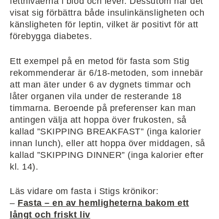
fettnivåerna i blod och lever. Dessutom har det
visat sig förbättra både insulinkänsligheten och
känsligheten för leptin, vilket är positivt för att
förebygga diabetes.
Ett exempel på en metod för fasta som Stig
rekommenderar är 6/18-metoden, som innebär
att man äter under 6 av dygnets timmar och
låter organen vila under de resterande 18
timmarna. Beroende på preferenser kan man
antingen välja att hoppa över frukosten, så
kallad ”SKIPPING BREAKFAST” (inga kalorier
innan lunch), eller att hoppa över middagen, så
kallad ”SKIPPING DINNER” (inga kalorier efter
kl. 14).
Läs vidare om fasta i Stigs krönikor:
–
Fasta – en av hemligheterna bakom ett
långt och friskt liv