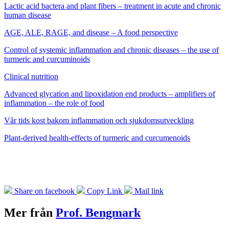
Lactic acid bactera and plant fibers – treatment in acute and chronic
human disease
AGE, ALE, RAGE, and disease – A food perspective
Control of systemic inflammation and chronic diseases – the use of
turmeric and curcuminoids
Clinical nutrition
Advanced glycation and lipoxidation end products – amplifiers of
inflammation – the role of food
Vår tids kost bakom inflammation och sjukdomsutveckling
Plant-derived health-effects of turmeric and curcumenoids
Share on facebook
Copy Link
Mail link
Mer från
Prof. Bengmark