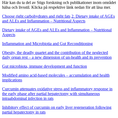
Här kan du ta del av Stigs forskning och publikationer inom området
hälsa och livsstil. Klicka på respektive länk nedan för att läsa mer.
Choose right carbohydrates and right fats
2. Dietary intake of AGEs
and ALEs and Inflammation – Nutritional Aspects
Dietary intake of AGEs and ALEs and Inflammation – Nutritional
Aspects
Inflammation and Microbiotia and Gut Reconditioning
Obesity, the deadly quartet and the contribution of the neglected
daily organ rest – a new dimension of un-health and its prevention
Gut microbiota, immune development and function
Modified amino acid-based molecules – accumulation and health
implications
Curcumin attenuates oxidative stress and inflammatory response in
the early phase after partial hepatectomy with simultaneous
intraabdominal infection in rats
Inhibitory effect of curcumin on early liver regeneration following
partial hepatectomy in rats