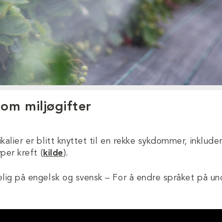
 om miljøgifter
kalier er blitt knyttet til en rekke sykdommer, inklude
yper kreft (
kilde
).
elig på engelsk og svensk – For å endre språket på und