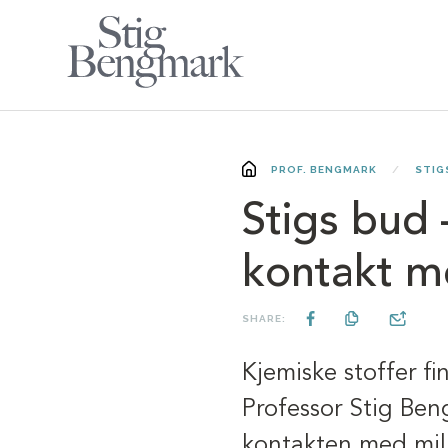
PROF. BENGMARK
STIG
Stigs bud
kontakt me
SHARE:
Kjemiske stoffer fin
Professor Stig Ben
kontakten med milj