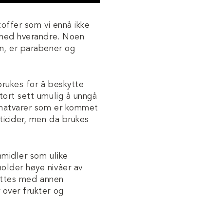
toffer som vi ennå ikke
s med hverandre. Noen
en, er parabener og
 brukes for å beskytte
tort sett umulig å unngå
e matvarer som er kommet
ticider, men da brukes
nmidler som ulike
older høye nivåer av
tattes med annen
 over frukter og