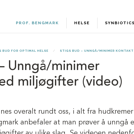
PROF. BENGMARK
HELSE
SYNBIOTIC
S BUD FOR OPTIMAL HELSE
STIGS BUD – UNNGÅ/MINIMER KONTAKT 
 – Unngå/minimer
d miljøgifter (video)
nes overalt rundt oss, i alt fra hudkremer 
gmark anbefaler at man prøver å unngå e
øgifter av ulike slag. Se videoen nedenfo