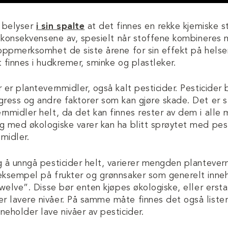
 belyser
i sin spalte
at det finnes en rekke kjemiske s
ge konsekvensene av, spesielt når stoffene kombinere
 oppmerksomhet de siste årene for sin effekt på hels
 finnes i hudkremer, sminke og plastleker.
 er plantevernmidler, også kalt pesticider. Pesticider
gress og andre faktorer som kan gjøre skade. Det er s
rnmidler helt, da det kan finnes rester av dem i all
g med økologiske varer kan ha blitt sprøytet med pes
midler.
g å unngå pesticider helt, varierer mengden plantever
eksempel på frukter og grønnsaker som generelt inneh
 twelve”. Disse bør enten kjøpes økologiske, eller ers
 lavere nivåer. På samme måte finnes det også lister
neholder lave nivåer av pesticider.