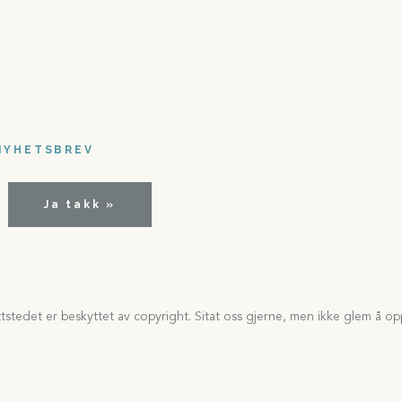
NYHETSBREV
Ja takk »
tedet er beskyttet av copyright. Sitat oss gjerne, men ikke glem å opp