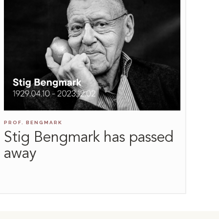
PROF. BENGMARK
Stig Bengmark has passed
away