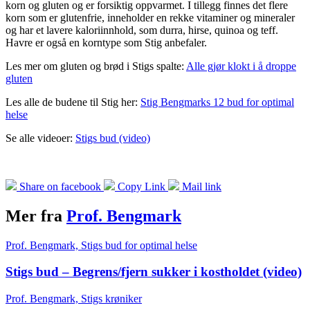
korn og gluten og er forsiktig oppvarmet. I tillegg finnes det flere
korn som er glutenfrie, inneholder en rekke vitaminer og mineraler
og har et lavere kaloriinnhold, som durra, hirse, quinoa og teff.
Havre er også en korntype som Stig anbefaler.
Les mer om gluten og brød i Stigs spalte:
Alle gjør klokt i å droppe
gluten
Les alle de budene til Stig her:
Stig Bengmarks 12 bud for optimal
helse
Se alle videoer:
Stigs bud (video)
Share on facebook
Copy Link
Mail link
Mer fra
Prof. Bengmark
Prof. Bengmark, Stigs bud for optimal helse
Stigs bud – Begrens/fjern sukker i kostholdet (video)
Prof. Bengmark, Stigs krøniker