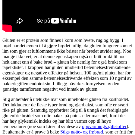
Gluten er et protein som finnes i korn som hvete, rug og bygg. I
brød har det evnen til å gjøre brødet luftig, da gluten fungerer som et
lim som gjør at luftlommene ikke brister når brødet utvider seg. Noe
mange ikke vet, er at denne egenskapen også er blitt brukt til noe
helt annet enn å bake brød – gluten ble nemlig før også brukt som
tapetklister. I kroppen har gluten imidlertid betennelsesfremkallende
egenskaper og negative effekter på helsen. 100 µg/ml gluten har for
eksempel den samme betennelsesdrivende effekten som 10 ng/ml av
bakteriegiften endotoksin. I tillegg påvirkes fornyelsen av den
gunstige tarmfloraen negativt ved inntak av gluten.
Stig anbefaler å utelukke mat som inneholder gluten fra kostholdet.
Det inkluderer de fleste typer brød og gjærbakst, som ofte er svært
rike på gluten. Samtidig oppfordrer Stig til å unngå det ferdiglagde
glutenfrie brødet som ofte bakes på potet- eller maismel, fordi det
har høy glykemisk indeks og har blitt varmet opp til høye
temperaturer (noe som fører til syntese av
oppvarmings-giftstoffer
).
Et alternativ er å prøve å bake
Stigs nøtte- og frøbrød
, som er fritt for