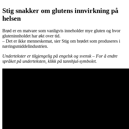
Stig snakker om glutens innvirkning på
helsen
Brød er en matvare som vanligvis inneholder mye gluten og hvor
gluteninnholdet har økt over tid.
– Det er ikke menneskemat, sier Stig om brødet som produseres i
næringsmiddelindustrien.
Undertekster er tilgjengelig på engelsk og svensk – For å endre
språket på underteksten, klikk på tannhjul-symbolet.